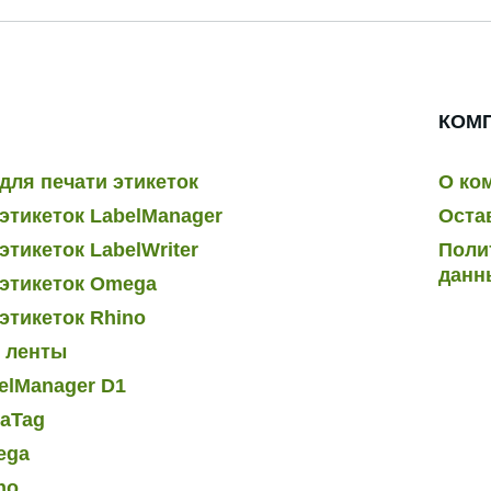
КОМ
для печати этикеток
О ко
этикеток LabelManager
Оста
тикеток LabelWriter
Поли
данн
этикеток Omega
этикеток Rhino
и ленты
elManager D1
raTag
ega
no