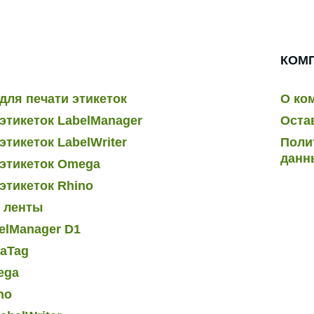
КОМ
для печати этикеток
О ко
этикеток LabelManager
Оста
тикеток LabelWriter
Поли
данн
этикеток Omega
этикеток Rhino
и ленты
elManager D1
raTag
ega
no