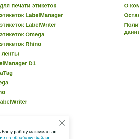
для печати этикеток
О ко
этикеток LabelManager
Оста
тикеток LabelWriter
Поли
данн
этикеток Omega
этикеток Rhino
и ленты
elManager D1
raTag
ega
no
abelWriter
ь Вашу работу максимально
сие на обработку файлов