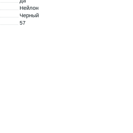
да
Нейлон
Черный
57