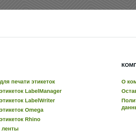
КОМ
для печати этикеток
О ко
этикеток LabelManager
Оста
тикеток LabelWriter
Поли
данн
этикеток Omega
этикеток Rhino
и ленты