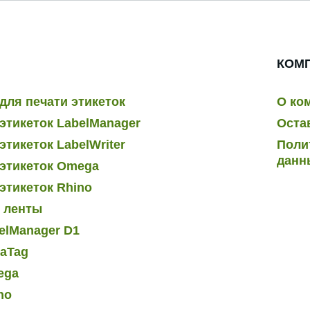
КОМ
для печати этикеток
О ко
этикеток LabelManager
Оста
тикеток LabelWriter
Поли
данн
этикеток Omega
этикеток Rhino
и ленты
elManager D1
raTag
ega
no